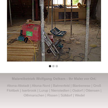
Boden
Innen
Außen
Senioren- und Urlaubs-Service
Gut schlafen
Referenzen
Vorher-Nachher
Über uns
Werkstatt
Malereibetrieb Wolfgang Oelkers - Ihr Maler vor Ort:
Altona-Altstadt
|
Altona-Nord
|
Bahrenfeld
|
Blankenese
|
Groß
Kontakt
Flottbek
|
Iserbrook
|
Lurup
|
Nienstedten
|
Osdorf
|
Ottensen
|
Othmarschen
|
Rissen
|
Sülldorf
|
Wedel
Impressum
Datenschutz